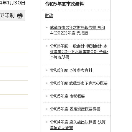
4年1月30日
令和5年度市政資料
で印刷
財政
武蔵野市の年次財務報告書 令和
4(2022)年度 完成版
令和6年度 一般会計・特別会計・水
道事業会計・下水道事業会計 予算・
予算説明書
令和6年度 予算参考資料
令和6年度 武蔵野市予算案の概要
令和5年度 市税概要
令和5年度 固定資産概要調書
令和4年度 歳入歳出決算書・決算
事項別明細書