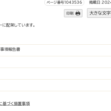
ページ番号1043536
掲載日 202
大きな文字
印刷
ーに配架しています。
置事項報告書
に基づく措置事項