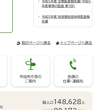
令和5年度 定期監査報告書(令和5
年度事務の監査 第1回)
令和5年度 財政援助団体等監査報
告書
前のページへ戻る
トップページへ戻る
市役所庁舎の
各課の
ご案内
仕事・連絡先
148,628
総人口
人
現在