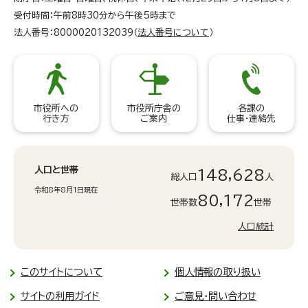
受付時間：午前8時30分から午後5時まで
法人番号：8000020132039（
法人番号について
）
市役所への
市役所庁舎の
各課の
行き方
ご案内
仕事・連絡先
人口と世帯
148,628
総人口
人
令和8年8月1日現在
80,172
世帯数
世帯
人口統計
このサイトについて
個人情報の取り扱い
サイトの利用ガイド
ご意見・問い合わせ