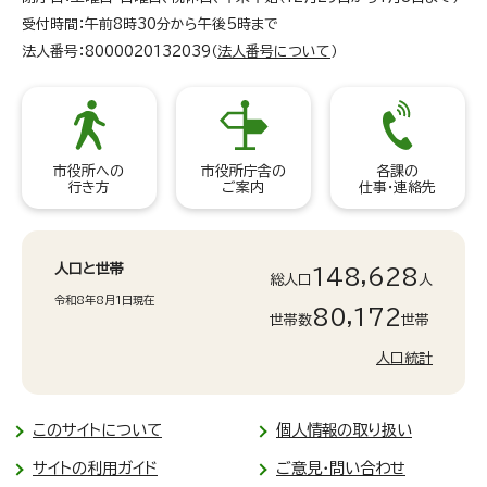
受付時間：午前8時30分から午後5時まで
法人番号：8000020132039（
法人番号について
）
市役所への
市役所庁舎の
各課の
行き方
ご案内
仕事・連絡先
人口と世帯
148,628
総人口
人
令和8年8月1日現在
80,172
世帯数
世帯
人口統計
このサイトについて
個人情報の取り扱い
サイトの利用ガイド
ご意見・問い合わせ