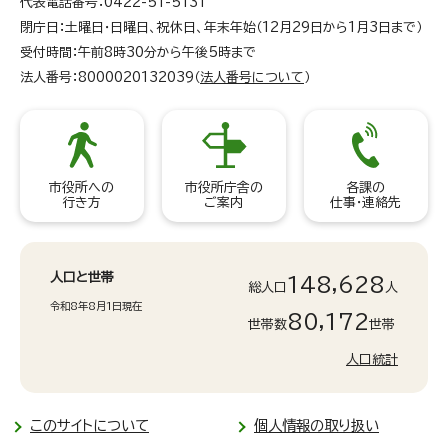
代表電話番号：0422-51-5131
閉庁日：土曜日・日曜日、祝休日、年末年始（12月29日から1月3日まで）
受付時間：午前8時30分から午後5時まで
法人番号：8000020132039（
法人番号について
）
市役所への
市役所庁舎の
各課の
行き方
ご案内
仕事・連絡先
人口と世帯
148,628
総人口
人
令和8年8月1日現在
80,172
世帯数
世帯
人口統計
このサイトについて
個人情報の取り扱い