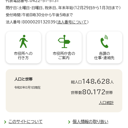
代表電話番号：0422-51-5131
閉庁日：土曜日・日曜日、祝休日、年末年始（12月29日から1月3日まで）
受付時間：午前8時30分から午後5時まで
法人番号：8000020132039（
法人番号について
）
市役所への
市役所庁舎の
各課の
行き方
ご案内
仕事・連絡先
人口と世帯
148,628
総人口
人
令和8年8月1日現在
80,172
世帯数
世帯
人口統計
このサイトについて
個人情報の取り扱い