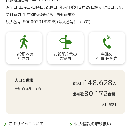
代表電話番号：0422-51-5131
閉庁日：土曜日・日曜日、祝休日、年末年始（12月29日から1月3日まで）
受付時間：午前8時30分から午後5時まで
法人番号：8000020132039（
法人番号について
）
市役所への
市役所庁舎の
各課の
行き方
ご案内
仕事・連絡先
人口と世帯
148,628
総人口
人
令和8年8月1日現在
80,172
世帯数
世帯
人口統計
このサイトについて
個人情報の取り扱い