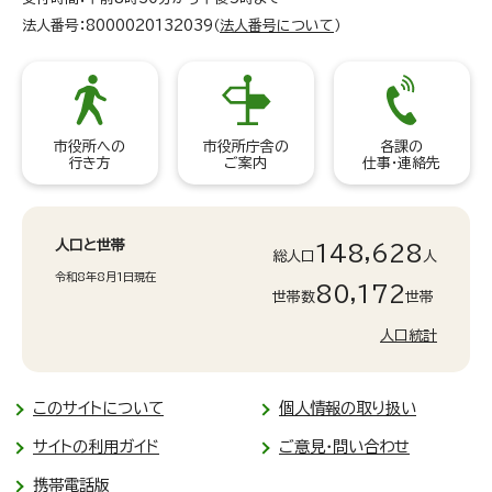
法人番号：8000020132039（
法人番号について
）
市役所への
市役所庁舎の
各課の
行き方
ご案内
仕事・連絡先
人口と世帯
148,628
総人口
人
令和8年8月1日現在
80,172
世帯数
世帯
人口統計
このサイトについて
個人情報の取り扱い
サイトの利用ガイド
ご意見・問い合わせ
携帯電話版