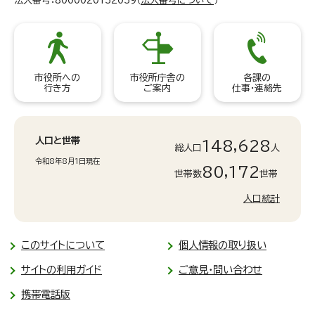
法人番号：8000020132039（
法人番号について
）
市役所への
市役所庁舎の
各課の
行き方
ご案内
仕事・連絡先
人口と世帯
148,628
総人口
人
令和8年8月1日現在
80,172
世帯数
世帯
人口統計
このサイトについて
個人情報の取り扱い
サイトの利用ガイド
ご意見・問い合わせ
携帯電話版