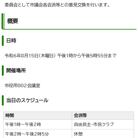
委員会として市議会各会派等との意見交換を行います。
概要
日時
令和6年8月15日（木曜日） 午後1時から午後5時55分まで
開催場所
市役所802会議室
当日のスケジュール
時間
会派等
午後1時～午後2時
自由民主・市民クラブ
午後2時～午後2時5分
休憩