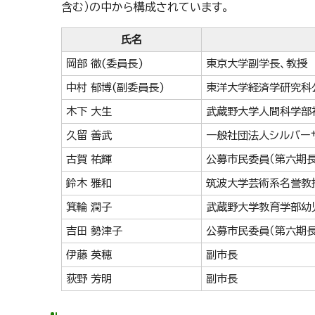
含む）の中から構成されています。
氏名
岡部 徹(委員長)
東京大学副学長、教授
中村 郁博(副委員長)
東洋大学経済学研究科
木下 大生
武蔵野大学人間科学部
久留 善武
一般社団法人シルバー
古賀 祐輝
公募市民委員（第六期
鈴木 雅和
筑波大学芸術系名誉教
箕輪 潤子
武蔵野大学教育学部幼
吉田 勢津子
公募市民委員（第六期
伊藤 英穂
副市長
荻野 芳明
副市長