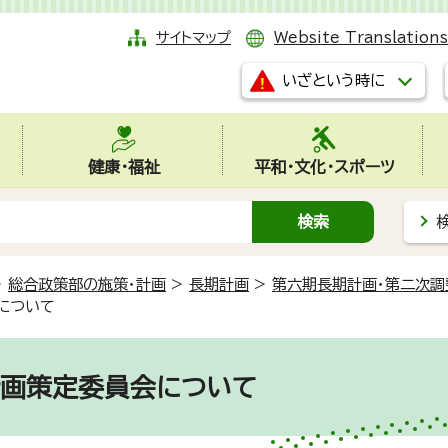
サイトマップ
Website Translations
いざという時に
健康・福祉
平和・文化・スポーツ
>
総合政策部の施策・計画
>
長期計画
>
第六期長期計画・第二次調
について
計画策定委員会について