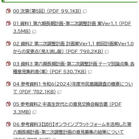
00_次第（第5回） （PDF 99.1KB）
01_資料1_第六期長期計画・第二次調整計画 案Ver1.1 （PDF
3.5MB）
02_資料2_第二次調整計画 計画案Ver1.1 前回計画案Ver1.0
からの変更点（見え消し版） （PDF 798.2KB）
03_資料3_第六期長期計画・第二次調整計画_テーマ別論点集 各
種意見集約表（案） （PDF 530.7KB）
04_参考資料1_令和6（2024）年度市民意識調査の概要につい
て （PDF 782.1KB）
05_参考資料2_中高生世代との意見交換会報告書 （PDF
3.3MB）
06_参考資料3【試行】オンラインプラットフォームを活用した第
六期長期計画・第二次調整計画の意見募集の結果について