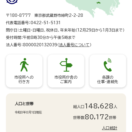
〒180-8777 東京都武蔵野市緑町2-2-28
代表電話番号：0422-51-5131
閉庁日：土曜日・日曜日、祝休日、年末年始（12月29日から1月3日まで）
受付時間：午前8時30分から午後5時まで
法人番号：8000020132039（
法人番号について
）
市役所への
市役所庁舎の
各課の
行き方
ご案内
仕事・連絡先
人口と世帯
148,628
総人口
人
令和8年8月1日現在
80,172
世帯数
世帯
人口統計