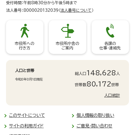
受付時間：午前8時30分から午後5時まで
法人番号：8000020132039（
法人番号について
）
市役所への
市役所庁舎の
各課の
行き方
ご案内
仕事・連絡先
人口と世帯
148,628
総人口
人
令和8年8月1日現在
80,172
世帯数
世帯
人口統計
このサイトについて
個人情報の取り扱い
サイトの利用ガイド
ご意見・問い合わせ