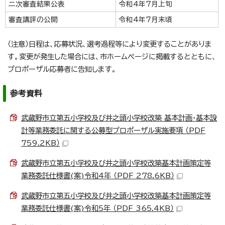
二次審査結果公表
令和4年7月上旬
審査講評の公開
令和4年7月末頃
（注意）日程は、応募状況、選考過程等により変更することがありま
す。変更が発生した場合には、市ホームページに掲載するとともに、
プロポーザル応募者に告知します。
参考資料
武蔵野市立第五小学校及び井之頭小学校改築 基本計画・基本設
計等業務委託に関する公募型プロポーザル実施要項 （PDF
759.2KB）
武蔵野市立第五小学校及び井之頭小学校改築基本計画策定等
業務委託仕様書(案)令和4年 （PDF 278.6KB）
武蔵野市立第五小学校及び井之頭小学校改築基本計画策定等
業務委託仕様書(案)令和5年 （PDF 365.4KB）