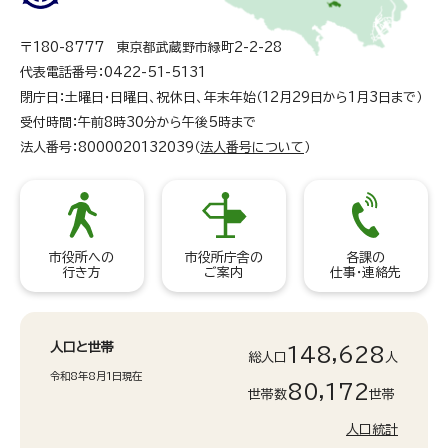
〒180-8777 東京都武蔵野市緑町2-2-28
代表電話番号：0422-51-5131
閉庁日：土曜日・日曜日、祝休日、年末年始（12月29日から1月3日まで）
受付時間：午前8時30分から午後5時まで
法人番号：8000020132039（
法人番号について
）
市役所への
市役所庁舎の
各課の
行き方
ご案内
仕事・連絡先
人口と世帯
148,628
総人口
人
令和8年8月1日現在
80,172
世帯数
世帯
人口統計