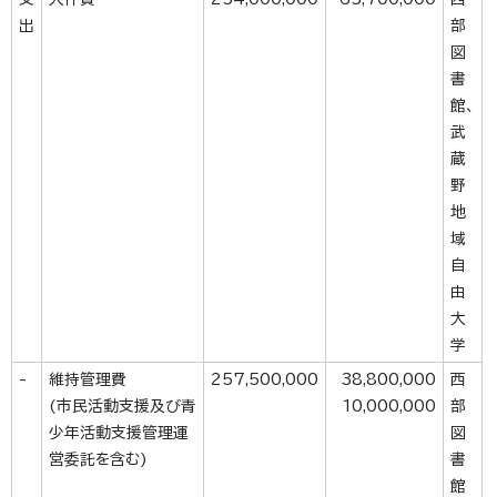
出
部
図
書
館、
武
蔵
野
地
域
自
由
大
学
-
維持管理費
257,500,000
38,800,000
西
(市民活動支援及び青
10,000,000
部
少年活動支援管理運
図
営委託を含む)
書
館