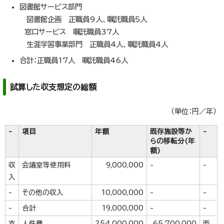
図書館サービス部門
図書館企画 正職員9人、嘱託職員5人
窓口サービス 嘱託職員37人
生涯学習事業部門 正職員4人、嘱託職員4人
合計：正職員17人 嘱託職員46人
試算した収支想定の総額
（単位：円／年）
-
項目
年額
既存施設等か
-
らの移転分(年
額)
収
会議室等使用料
9,000,000
-
-
入
-
その他の収入
10,000,000
-
-
-
合計
19,000,000
-
-
支
人件費
254,000,000
65,700,000
西