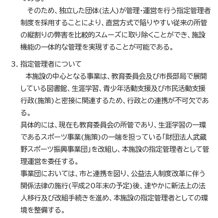
そのため、独立した団体(法人)が管理・運営を行う指定管理者
制度を採用することにより、直営方式で陥りやすい従来の所管
の縦割りの弊害を比較的スムーズに取り除くことができ、施設
機能の一体的な管理を実現することが可能である。
指定管理者について
本施設の中心となる事業は、教育委員会及び市長部局で展開
している図書館、生涯学習、青少年活動支援及び市民活動支援
行政(施策)と密接に関連するため、行政との連携が不可欠であ
る。
具体的には、現在も教育委員会の所管であり、生涯学習の一環
であるスポーツ事業(施策)の一端を担っている「財団法人武蔵
野スポーツ振興事業団」を改組し、本施設の指定管理者として管
理運営を委任する。
事業団においては、市と連携を図り、公益法人制度改革に伴う
関係法律の施行(平成20年末の予定)後、速やかに新法上の法
人移行及び改組手続きを進め、本施設の指定管理者としての環
境を整備する。