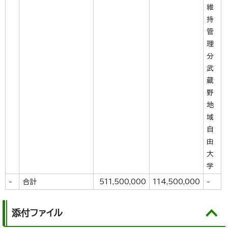
維
持
管
理
分
武
蔵
野
地
域
自
由
大
学
-
合計
511,500,000
114,500,000
-
添付ファイル