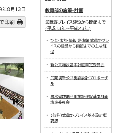
9年8月13日
教育部の施策・計画
で印刷
武蔵野プレイス建設から開館まで
(平成13年～平成23年)
ひと・まち・情報 創造館 武蔵野プレ
イスの建設から開館までの主な経
過
新公共施設基本計画策定委員会
武蔵境新公共施設設計プロポーザ
ル
農水省跡地利用施設建設基本計画
策定委員会
(仮称)武蔵野プレイス基本設計概
要版