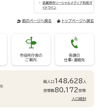
武蔵野市ソーシャルメディア利用ガ
イドライン
前のページへ戻る
トップページへ戻る
市役所庁舎の
各課の
ご案内
仕事・連絡先
148,628
総人口
人
現在
80,172
世帯数
世帯
人口統計