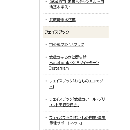
【武蔵野市】未来へチャンネル～自
治基本条例～
武蔵野市水道部
フェイスブック
市公式フェイスブック
武蔵野ふるさと歴史館
Facebook・X（旧ツイッター）・
Instagram
フェイスブック「むさしのエコreゾー
ト」
フェイスブック「武蔵野アール・ブリ
ュット実行委員会」
フェイスブック「むさしの創業・事業
承継サポートネット」