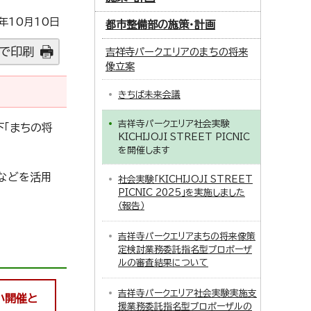
年10月10日
都市整備部の施策・計画
で印刷
吉祥寺パークエリアのまちの将来
像立案
きちぱ未来会議
吉祥寺パークエリア社会実験
下「まちの将
KICHIJOJI STREET PICNIC
を開催します
などを活用
社会実験「KICHIJOJI STREET
PICNIC 2025」を実施しました
（報告）
吉祥寺パークエリアまちの将来像策
定検討業務委託指名型プロポーザ
ルの審査結果について
吉祥寺パークエリア社会実験実施支
小開催と
援業務委託指名型プロポーザルの