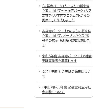
「吉祥寺パークエリアまちの将来像
立案に向けて～吉祥寺パークエリア
まちづくり庁内プロジェクトからの
提案～」を作成しました
吉祥寺パークエリアのまちの将来像
立案に向けて、オープンハウス（出
張型の展示・意見聴取）を実施しま
す
令和6年度 吉祥寺パークエリア社会
実験事業者を募集します
令和4年度 社会実験の結果につい
て
(中止)令和3年度 公会堂利活用社
会実験について