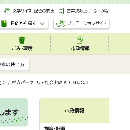
文字サイズ・配色の変更
音声読み上げ・ふりがな
プロモーションサイト
目的から探す
ごみ・環境
市政情報
検索の使い方
案
>
吉祥寺パークエリア社会実験 KICHIJOJI
市政情報
催します
施策・計画