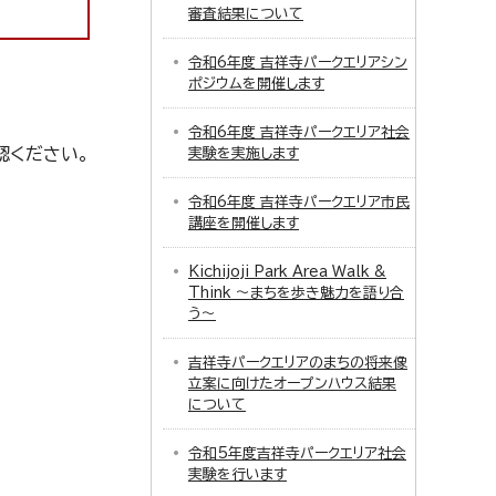
審査結果について
令和6年度 吉祥寺パークエリアシン
ポジウムを開催します
令和6年度 吉祥寺パークエリア社会
認ください。
実験を実施します
令和6年度 吉祥寺パークエリア市民
講座を開催します
Kichijoji Park Area Walk &
Think ～まちを歩き魅力を語り合
う～
吉祥寺パークエリアのまちの将来像
立案に向けたオープンハウス結果
について
令和5年度吉祥寺パークエリア社会
実験を行います