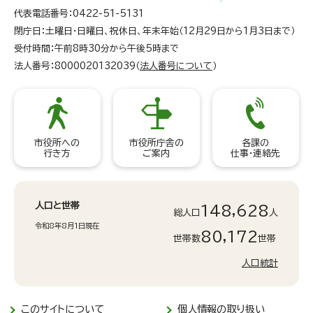
代表電話番号：0422-51-5131
閉庁日：土曜日・日曜日、祝休日、年末年始（12月29日から1月3日まで）
受付時間：午前8時30分から午後5時まで
法人番号：8000020132039（
法人番号について
）
市役所への
市役所庁舎の
各課の
行き方
ご案内
仕事・連絡先
人口と世帯
148,628
総人口
人
令和8年8月1日現在
80,172
世帯数
世帯
人口統計
このサイトについて
個人情報の取り扱い