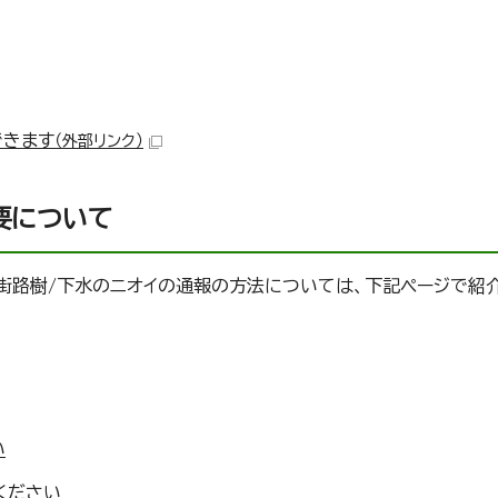
できます
（外部リンク）
要について
・街路樹/下水のニオイの通報の方法については、下記ページで紹
い
ください