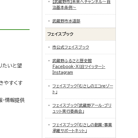
【武蔵野市】未来へチャンネル～自
治基本条例～
武蔵野市水道部
フェイスブック
市公式フェイスブック
武蔵野ふるさと歴史館
りたいと望
Facebook・X（旧ツイッター）・
Instagram
きやすくす
フェイスブック「むさしのエコreゾー
ト」
報・情報提供
フェイスブック「武蔵野アール・ブリ
ュット実行委員会」
フェイスブック「むさしの創業・事業
承継サポートネット」