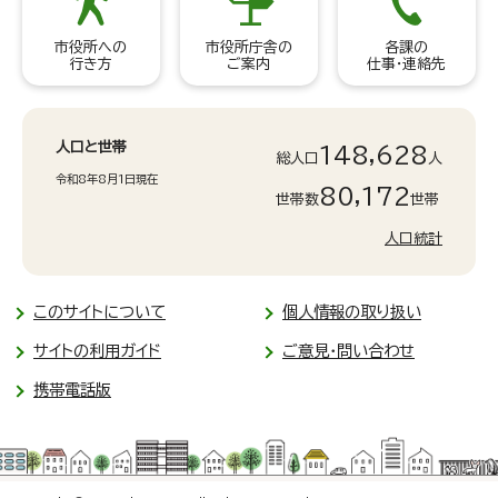
市役所への
市役所庁舎の
各課の
行き方
ご案内
仕事・連絡先
人口と世帯
148,628
総人口
人
令和8年8月1日現在
80,172
世帯数
世帯
人口統計
このサイトについて
個人情報の取り扱い
サイトの利用ガイド
ご意見・問い合わせ
携帯電話版