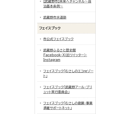
【武蔵野市】未来へチャンネル～自
治基本条例～
武蔵野市水道部
フェイスブック
市公式フェイスブック
武蔵野ふるさと歴史館
Facebook・X（旧ツイッター）・
Instagram
フェイスブック「むさしのエコreゾー
ト」
フェイスブック「武蔵野アール・ブリ
ュット実行委員会」
フェイスブック「むさしの創業・事業
承継サポートネット」