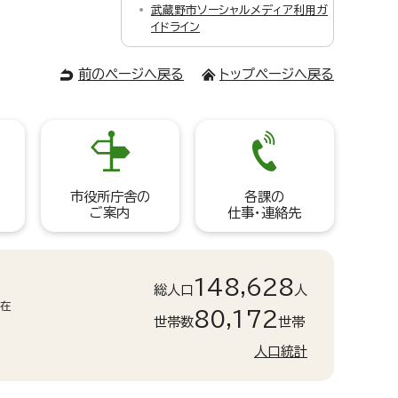
武蔵野市ソーシャルメディア利用ガ
イドライン
前のページへ戻る
トップページへ戻る
市役所庁舎の
各課の
ご案内
仕事・連絡先
148,628
総人口
人
現在
80,172
世帯数
世帯
人口統計