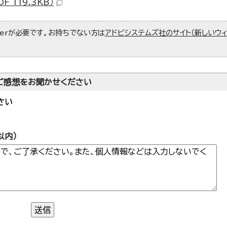
 119.3KB）
aderが必要です。お持ちでない方は
アドビシステムズ社のサイト（新しいウ
ご感想をお聞かせください
さい
以内）
送信