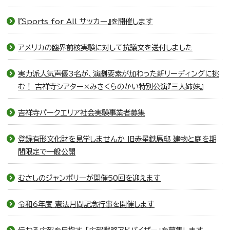
『Sports for All サッカー』を開催します
アメリカの臨界前核実験に対して抗議文を送付しました
実力派人気声優3名が、演劇要素が加わった新リーディングに挑
む！ 吉祥寺シアター×みきくらのかい特別公演『三人姉妹』
吉祥寺パークエリア社会実験事業者募集
登録有形文化財を見学しませんか 旧赤星鉄馬邸 建物と庭を期
間限定で一般公開
むさしのジャンボリーが開催50回を迎えます
令和6年度 憲法月間記念行事を開催します