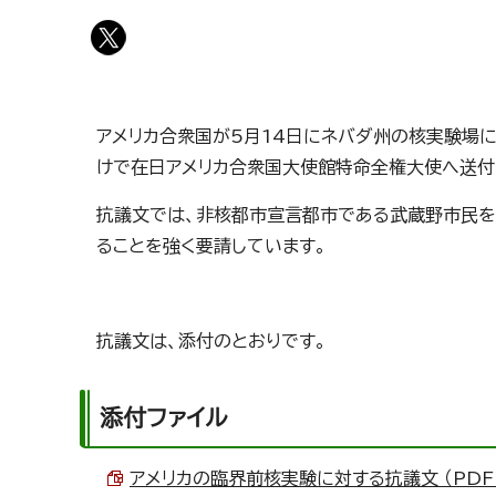
アメリカ合衆国が5月14日にネバダ州の核実験場
けで在日アメリカ合衆国大使館特命全権大使へ送付
抗議文では、非核都市宣言都市である武蔵野市民を
ることを強く要請しています。
抗議文は、添付のとおりです。
添付ファイル
アメリカの臨界前核実験に対する抗議文 （PDF 8