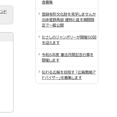
者募集
ィンド
登録有形文化財を見学しませんか
旧赤星鉄馬邸 建物と庭を期間限
定で一般公開
むさしのジャンボリーが開催50回
を迎えます
令和6年度 憲法月間記念行事を
開催します
伝わる広報を目指す 「広報戦略ア
ドバイザー」を募集します