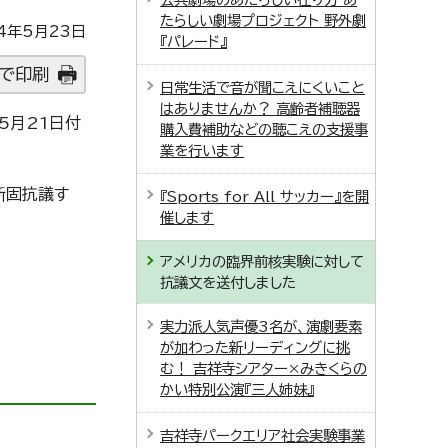
たらしい劇場プロジェクト 野外劇
4年5月23日
『パレード』
で印刷
日常生活で音が聞こえにくいこと
はありませんか？ 高齢者補聴器
5月21日付
購入費補助などの聴こえの支援事
業を行います
断固抗議す
『Sports for All サッカー』を開
催します
アメリカの臨界前核実験に対して
抗議文を送付しました
実力派人気声優3名が、演劇要素
が加わった新リーディングに挑
む！ 吉祥寺シアター×みきくらの
かい特別公演『三人姉妹』
吉祥寺パークエリア社会実験事業