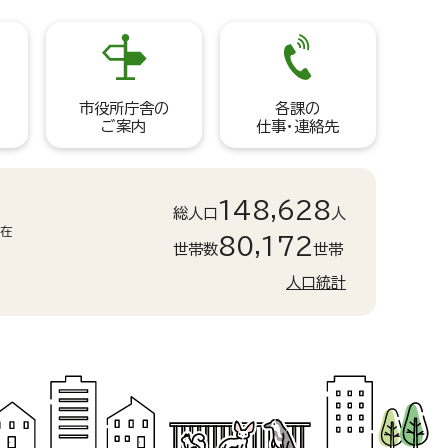
市役所庁舎の
各課の
ご案内
仕事・連絡先
148,628
総人口
人
現在
80,172
世帯数
世帯
人口統計