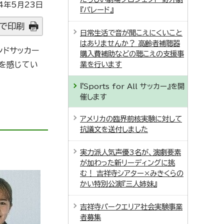
4年5月23日
『パレード』
で印刷
日常生活で音が聞こえにくいこと
はありませんか？ 高齢者補聴器
ンドサッカー
購入費補助などの聴こえの支援事
を感じてい
業を行います
『Sports for All サッカー』を開
催します
アメリカの臨界前核実験に対して
抗議文を送付しました
実力派人気声優3名が、演劇要素
が加わった新リーディングに挑
む！ 吉祥寺シアター×みきくらの
かい特別公演『三人姉妹』
吉祥寺パークエリア社会実験事業
者募集