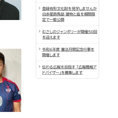
登録有形文化財を見学しませんか
旧赤星鉄馬邸 建物と庭を期間限
定で一般公開
むさしのジャンボリーが開催50回
を迎えます
令和6年度 憲法月間記念行事を
開催します
伝わる広報を目指す 「広報戦略ア
ドバイザー」を募集します