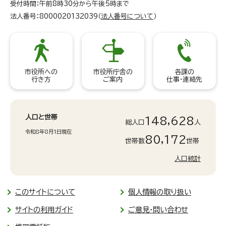
受付時間：午前8時30分から午後5時まで
法人番号：8000020132039（
法人番号について
）
市役所への
市役所庁舎の
各課の
行き方
ご案内
仕事・連絡先
人口と世帯
148,628
総人口
人
令和8年8月1日現在
80,172
世帯数
世帯
人口統計
このサイトについて
個人情報の取り扱い
サイトの利用ガイド
ご意見・問い合わせ