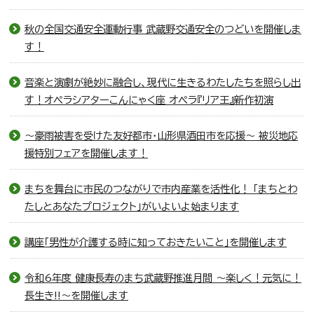
秋の全国交通安全運動行事 武蔵野交通安全のつどいを開催しま
す！
音楽と演劇が絶妙に融合し、現代に生きるわたしたちを照らし出
す！オペラシアターこんにゃく座 オペラ『リア王』新作初演
～豪雨被害を受けた友好都市・山形県酒田市を応援～ 被災地応
援特別フェアを開催します！
まちを舞台に市民のつながりで市内産業を活性化！ 「まちとわ
たしとあなたプロジェクト」がいよいよ始まります
講座「男性が介護する時に知っておきたいこと」を開催します
令和6年度 健康長寿のまち武蔵野推進月間 ～楽しく！元気に！
長生き!!～を開催します