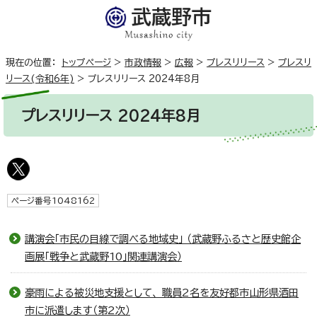
現在の位置：
トップページ
>
市政情報
>
広報
>
プレスリリース
>
プレスリ
リース(令和6年)
>
プレスリリース 2024年8月
プレスリリース 2024年8月
ページ番号1048162
講演会「市民の目線で調べる地域史」 （武蔵野ふるさと歴史館企
画展「戦争と武蔵野10」関連講演会）
豪雨による被災地支援として、 職員2名を友好都市山形県酒田
市に派遣します（第2次）