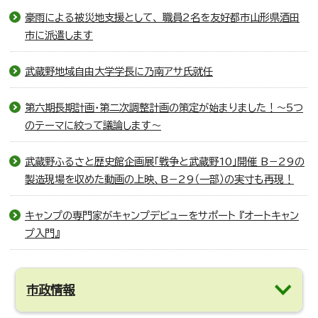
豪雨による被災地支援として、 職員2名を友好都市山形県酒田
市に派遣します
武蔵野地域自由大学学長に乃南アサ氏就任
第六期長期計画・第二次調整計画の策定が始まりました！～5つ
のテーマに絞って議論します～
武蔵野ふるさと歴史館企画展「戦争と武蔵野10」開催 B－29の
製造現場を収めた動画の上映、B－29（一部）の実寸も再現！
キャンプの専門家がキャンプデビューをサポート 『オートキャン
プ入門』
市政情報