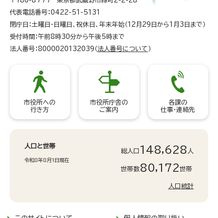
〒180-8777 東京都武蔵野市緑町2-2-28
代表電話番号：0422-51-5131
閉庁日：土曜日・日曜日、祝休日、年末年始（12月29日から1月3日まで）
受付時間：午前8時30分から午後5時まで
法人番号：8000020132039（
法人番号について
）
市役所への
市役所庁舎の
各課の
行き方
ご案内
仕事・連絡先
人口と世帯
148,628
総人口
人
令和8年8月1日現在
80,172
世帯数
世帯
人口統計