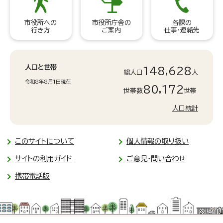
市役所への
市役所庁舎の
各課の
行き方
ご案内
仕事・連絡先
人口と世帯
148,628
総人口
人
令和8年8月1日現在
80,172
世帯数
世帯
人口統計
このサイトについて
個人情報の取り扱い
サイトの利用ガイド
ご意見・問い合わせ
携帯電話版