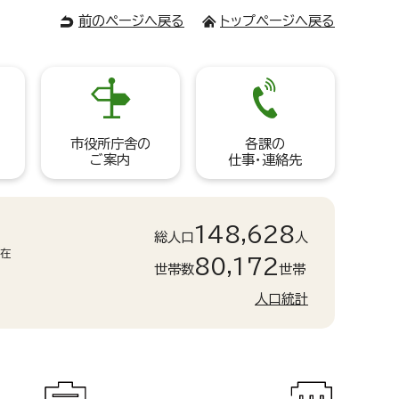
前のページへ戻る
トップページへ戻る
市役所庁舎の
各課の
ご案内
仕事・連絡先
148,628
総人口
人
現在
80,172
世帯数
世帯
人口統計