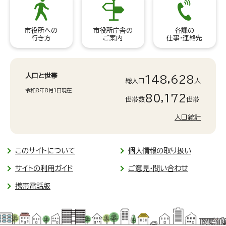
市役所への
市役所庁舎の
各課の
行き方
ご案内
仕事・連絡先
人口と世帯
148,628
総人口
人
令和8年8月1日現在
80,172
世帯数
世帯
人口統計
このサイトについて
個人情報の取り扱い
サイトの利用ガイド
ご意見・問い合わせ
携帯電話版