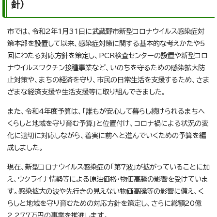
針)
市では、令和2年1月31日に武蔵野市新型コロナウイルス感染症対
策本部を設置して以来、感染症対策に関する基本的な考えかたや5
回にわたる対応方針を策定し、PCR検査センターの設置や新型コロ
ナウイルスワクチン接種事業など、いのちを守るための感染拡大防
止対策や、まちの経済を守り、市民の日常生活を支援するため、さま
ざまな経済支援や生活支援等に取り組んできました。
また、令和4年度予算は、「誰もが安心して暮らし続けられるまちへ
くらしと地域を守り育む予算」と位置付け、コロナ禍による状況の変
化に適切に対応しながら、着実に前へと進んでいくための予算を編
成しました。
現在、新型コロナウイルス感染症の「第7波」が拡がっていることに加
え、ウクライナ情勢等による原油価格・物価高騰の影響を受けていま
す。感染拡大の波や先行きの見えない物価高騰等の影響に備え、く
らしと地域を守り育むための対応方針を策定し、さらに総額20億
2,277万円の事業を推進します。