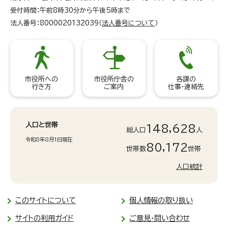
受付時間：午前8時30分から午後5時まで
法人番号：8000020132039（
法人番号について
）
市役所への
市役所庁舎の
各課の
行き方
ご案内
仕事・連絡先
人口と世帯
148,628
総人口
人
令和8年8月1日現在
80,172
世帯数
世帯
人口統計
このサイトについて
個人情報の取り扱い
サイトの利用ガイド
ご意見・問い合わせ