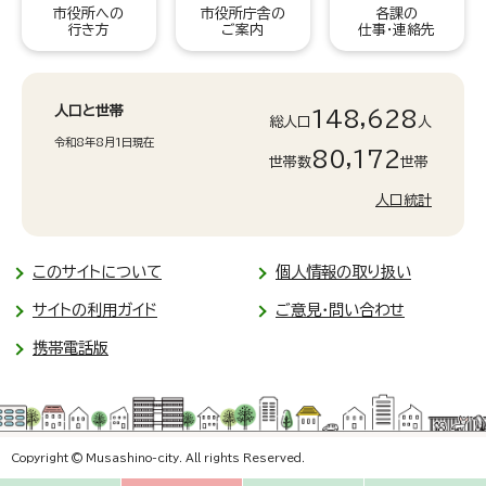
市役所への
市役所庁舎の
各課の
行き方
ご案内
仕事・連絡先
人口と世帯
148,628
総人口
人
令和8年8月1日現在
80,172
世帯数
世帯
人口統計
このサイトについて
個人情報の取り扱い
サイトの利用ガイド
ご意見・問い合わせ
携帯電話版
Copyright © Musashino-city. All rights Reserved.