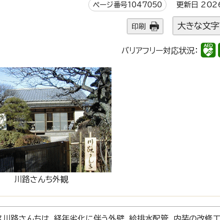
ページ番号1047050
更新日 202
大きな文字
印刷
バリアフリー対応状況：
川路さんち外観
ス川路さんちは、経年劣化に伴う外壁、給排水配管、内装の改修