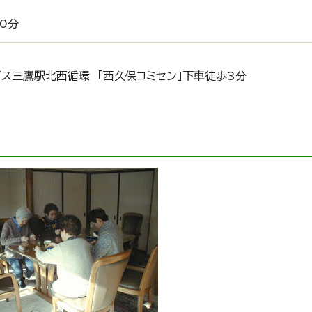
0分
ス三鷹駅北西循環 「西久保コミセン」下車徒歩3分