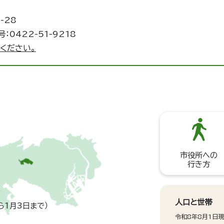
-28
：0422-51-9218
ください。
市役所への
行き方
人口と世帯
ら1月3日まで）
令和8年8月1日