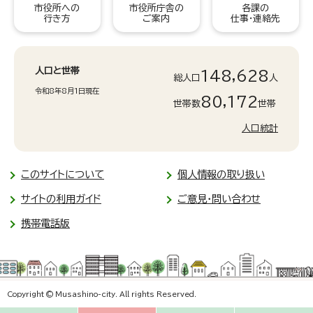
市役所への
市役所庁舎の
各課の
行き方
ご案内
仕事・連絡先
人口と世帯
148,628
総人口
人
令和8年8月1日現在
80,172
世帯数
世帯
人口統計
このサイトについて
個人情報の取り扱い
サイトの利用ガイド
ご意見・問い合わせ
携帯電話版
Copyright © Musashino-city. All rights Reserved.