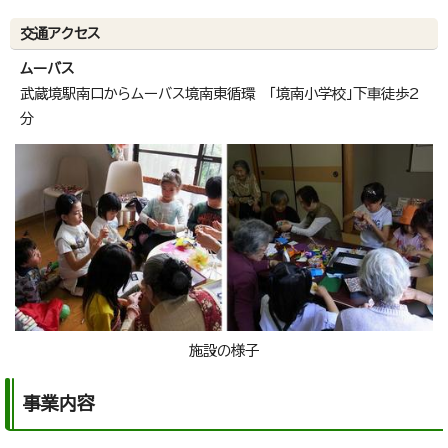
交通アクセス
ムーバス
武蔵境駅南口からムーバス境南東循環 「境南小学校」下車徒歩2
分
施設の様子
事業内容