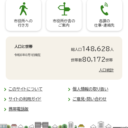
市役所への
市役所庁舎の
各課の
行き方
ご案内
仕事・連絡先
人口と世帯
148,628
総人口
人
令和8年8月1日現在
80,172
世帯数
世帯
人口統計
このサイトについて
個人情報の取り扱い
サイトの利用ガイド
ご意見・問い合わせ
携帯電話版