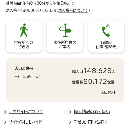
受付時間：午前8時30分から午後5時まで
法人番号：8000020132039（
法人番号について
）
市役所への
市役所庁舎の
各課の
行き方
ご案内
仕事・連絡先
人口と世帯
148,628
総人口
人
令和8年8月1日現在
80,172
世帯数
世帯
人口統計
このサイトについて
個人情報の取り扱い
サイトの利用ガイド
ご意見・問い合わせ