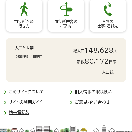
市役所への
市役所庁舎の
各課の
行き方
ご案内
仕事・連絡先
人口と世帯
148,628
総人口
人
令和8年8月1日現在
80,172
世帯数
世帯
人口統計
このサイトについて
個人情報の取り扱い
サイトの利用ガイド
ご意見・問い合わせ
携帯電話版