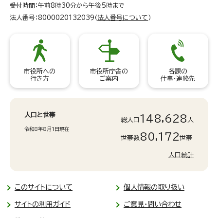
受付時間：午前8時30分から午後5時まで
法人番号：8000020132039（
法人番号について
）
市役所への
市役所庁舎の
各課の
行き方
ご案内
仕事・連絡先
人口と世帯
148,628
総人口
人
令和8年8月1日現在
80,172
世帯数
世帯
人口統計
このサイトについて
個人情報の取り扱い
サイトの利用ガイド
ご意見・問い合わせ