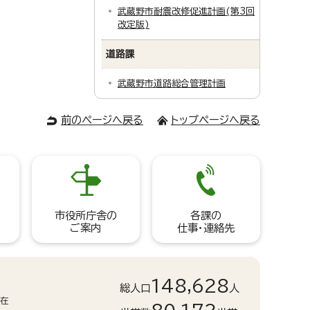
武蔵野市耐震改修促進計画(第3回
改定版)
道路課
武蔵野市道路総合管理計画
前のページへ戻る
トップページへ戻る
市役所庁舎の
各課の
ご案内
仕事・連絡先
148,628
総人口
人
現在