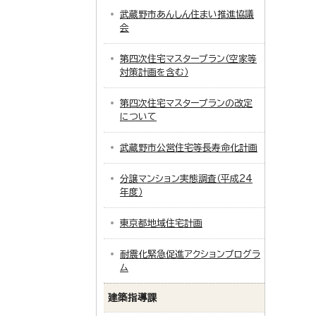
武蔵野市あんしん住まい推進協議
会
第四次住宅マスタープラン（空家等
対策計画を含む）
第四次住宅マスタープランの改定
について
武蔵野市公営住宅等長寿命化計画
分譲マンション実態調査（平成24
年度）
東京都地域住宅計画
耐震化緊急促進アクションプログラ
ム
建築指導課