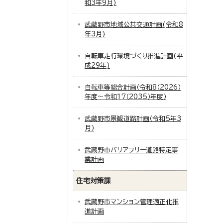
和3年9月)
武蔵野市地域公共交通計画(令和8
年3月)
自転車走行環境づくり推進計画(平
成29年)
自転車等総合計画（令和8（2026）
年度～令和17（2035）年度）
武蔵野市景観道路計画（令和5年3
月）
武蔵野市バリアフリー道路特定事
業計画
住宅対策課
武蔵野市マンション管理適正化推
進計画