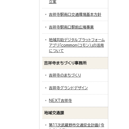
立案
吉祥寺駅南口交通環境基本方針
吉祥寺駅南口駅前広場事業
地域共助デジタルプラットフォーム
アプリ「common（コモン）」の活用
について
吉祥寺まちづくり事務所
吉祥寺のまちづくり
吉祥寺グランドデザイン
NEXT吉祥寺
地域交通課
第11次武蔵野市交通安全計画(令