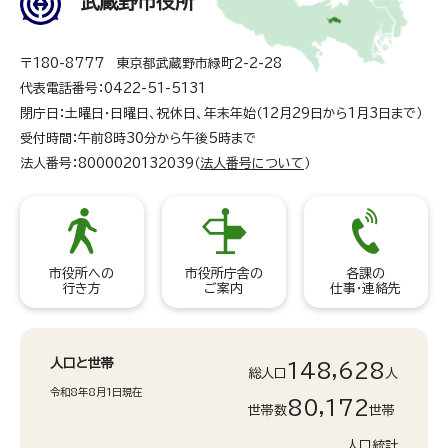
武蔵野市役所
〒180-8777 東京都武蔵野市緑町2-2-28
代表電話番号：0422-51-5131
閉庁日：土曜日・日曜日、祝休日、年末年始（12月29日から1月3日まで）
受付時間：午前8時30分から午後5時まで
法人番号：8000020132039（
法人番号について
）
市役所への
市役所庁舎の
各課の
行き方
ご案内
仕事・連絡先
人口と世帯
148,628
総人口
人
令和8年8月1日現在
80,172
世帯数
世帯
人口統計