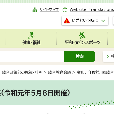
サイトマップ
Website Translations
いざという時に
健康・福祉
平和・文化・スポーツ
>
総合政策部の施策・計画
>
総合教育会議
>
令和元年度第1回総合
(令和元年5月8日開催)