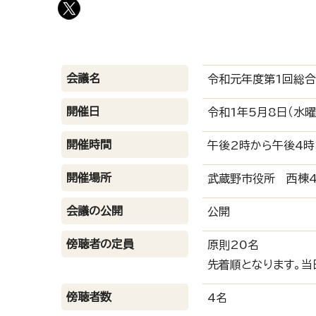
会議名
令和元年度第1回総
開催日
令和1年5月8日（水曜
開催時間
午後2時から午後4時
開催場所
武蔵野市役所 西棟4
会議の公開
公開
傍聴者の定員
原則20名
先着順となります。当
傍聴者数
4名