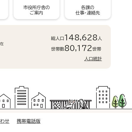
市役所庁舎の
各課の
ご案内
仕事・連絡先
148,628
総人口
人
現在
80,172
世帯数
世帯
人口統計
合わせ
携帯電話版