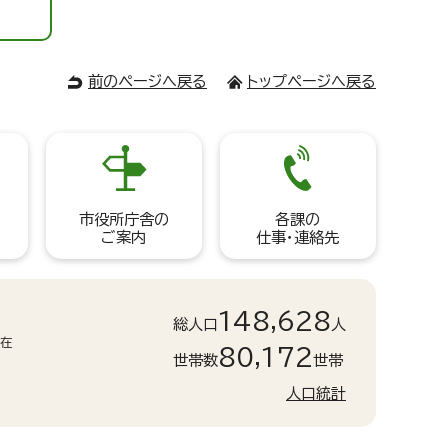
前のページへ戻る
トップページへ戻る
市役所庁舎の
各課の
ご案内
仕事・連絡先
148,628
総人口
人
現在
80,172
世帯数
世帯
人口統計