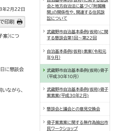
会と地方自治法に基づく「附属機
3年2月22日
関」の関係性や、関連する住民訴
訟について
で印刷
武蔵野市自治基本条例(仮称)に関
子案）につ
する懇談会第1回～第22回
自治基本条例(仮称)素案（令和元
年9月）
5日に懇談会
武蔵野市自治基本条例(仮称)骨子
（平成30年10月）
武蔵野市自治基本条例(仮称)骨子
伺いながら、
案素案(平成30年2月)
懇談会と議会との意見交換会
骨子案素案に関する無作為抽出市
民ワークショップ