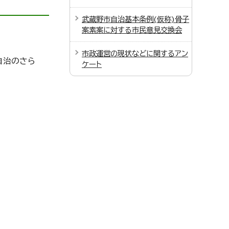
武蔵野市自治基本条例(仮称)骨子
案素案に対する市民意見交換会
市政運営の現状などに関するアン
自治のさら
ケート