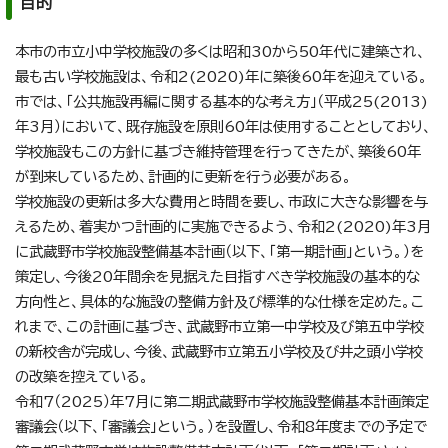
目的
本市の市立小中学校施設の多くは昭和30から50年代に建築され、
最も古い学校施設は、令和2(2020)年に築後60年を迎えている。
市では、「公共施設再編に関する基本的な考え方」（平成25(2013)
年3月）において、既存施設を原則60年は使用することとしており、
学校施設もこの方針に基づき維持管理を行ってきたが、築後60年
が到来しているため、計画的に更新を行う必要がある。
学校施設の更新は多大な費用と時間を要し、市政に大きな影響を与
えるため、着実かつ計画的に実施できるよう、令和2(2020)年3月
に武蔵野市学校施設整備基本計画（以下、「第一期計画」という。）を
策定し、今後20年間余を見据えた目指すべき学校施設の基本的な
方向性と、具体的な施設の整備方針及び標準的な仕様を定めた。こ
れまで、この計画に基づき、武蔵野市立第一中学校及び第五中学校
の新校舎が完成し、今後、武蔵野市立第五小学校及び井之頭小学校
の改築を控えている。
令和7（2025）年7月に第二期武蔵野市学校施設整備基本計画策定
審議会（以下、「審議会」という。）を設置し、令和8年度までの予定で