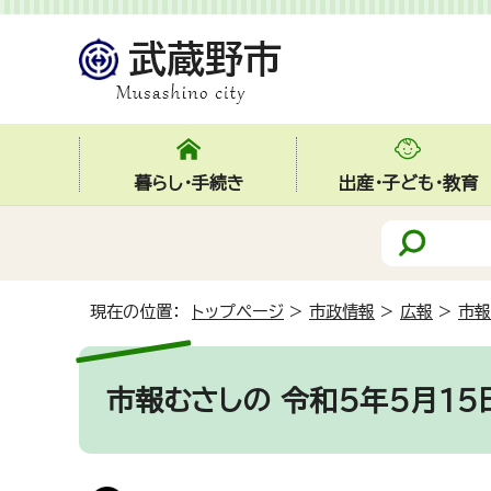
暮らし・手続き
出産・子ども・教育
現在の位置：
トップページ
>
市政情報
>
広報
>
市報
市報むさしの 令和5年5月15日