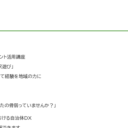
ウント活用講座
沢遊び」
育て経験を地域の力に
なたの骨弱っていませんか？」
市における自治体DX
報できます