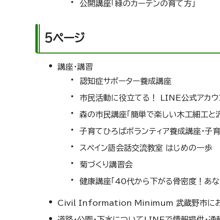
公開講座「緑のカーテンの育て方」
5ページ
講座・講習
認知症サポーター養成講座
市民活動に役立てる！ LINE公式アカ
森の市民講座「簡単で楽しい木工細工と
子育てひろばボランティア養成講座・子
スペイン語会話交流教室 はじめの一歩
菊づくり講習会
健康講座「40代から下がる骨密度！あ
Civil Information Minimum 武蔵野
道路・公園・下水についてLINEで情報提供・通