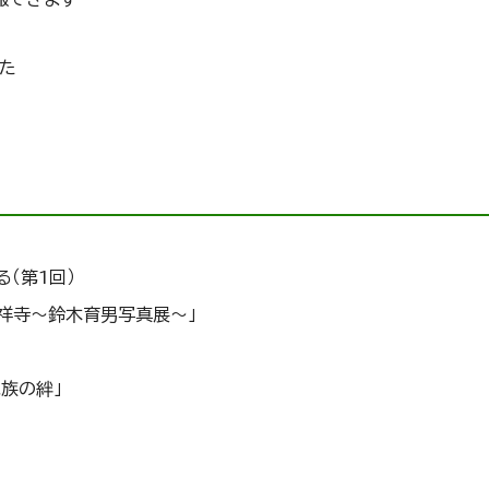
た
（第1回）
祥寺～鈴木育男写真展～」
族の絆」