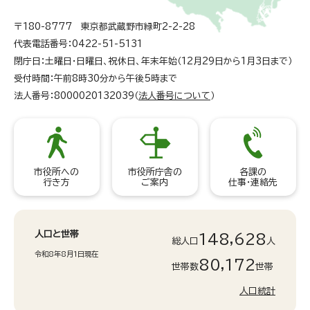
〒180-8777 東京都武蔵野市緑町2-2-28
代表電話番号：0422-51-5131
閉庁日：土曜日・日曜日、祝休日、年末年始（12月29日から1月3日まで）
受付時間：午前8時30分から午後5時まで
法人番号：8000020132039（
法人番号について
）
市役所への
市役所庁舎の
各課の
行き方
ご案内
仕事・連絡先
人口と世帯
148,628
総人口
人
令和8年8月1日現在
80,172
世帯数
世帯
人口統計