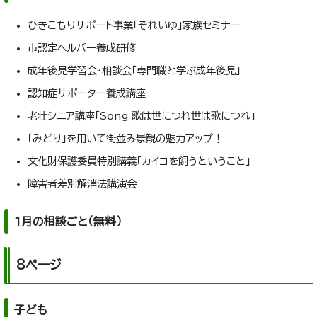
ひきこもりサポート事業「それいゆ」家族セミナー
市認定ヘルパー養成研修
成年後見学習会・相談会「専門職と学ぶ成年後見」
認知症サポーター養成講座
老壮シニア講座「Song 歌は世につれ世は歌につれ」
「みどり」を用いて街並み景観の魅力アップ！
文化財保護委員特別講義「カイコを飼うということ」
障害者差別解消法講演会
1月の相談ごと（無料）
8ページ
子ども