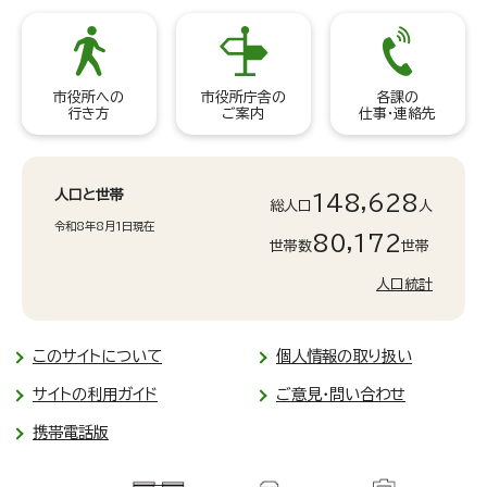
市役所への
市役所庁舎の
各課の
行き方
ご案内
仕事・連絡先
人口と世帯
148,628
総人口
人
令和8年8月1日現在
80,172
世帯数
世帯
人口統計
このサイトについて
個人情報の取り扱い
サイトの利用ガイド
ご意見・問い合わせ
携帯電話版