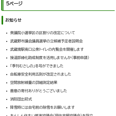
5ページ
お知らせ
衆議院小選挙区の区割りの改定について
武蔵野市議会議員選挙の立候補予定者説明会
武蔵境駅南口公衆トイレの内覧会を開催します
接道部緑化助成制度を活用しませんか（事前申請）
「季刊むさしの」冬号ができました
自転車安全利用五則が改定されました
空間放射線量の詳細測定結果
善意の寄付ありがとうございました
消防団出初式
降雪時には自宅前の除雪をお願いします
あんしん住まい推進協議会（居住支援協議会）を設立