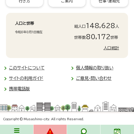
行き方
ご案内
仕事・連絡先
人口と世帯
148,628
総人口
人
令和8年8月1日現在
80,172
世帯数
世帯
人口統計
このサイトについて
個人情報の取り扱い
サイトの利用ガイド
ご意見・問い合わせ
携帯電話版
Copyright © Musashino-city. All rights Reserved.