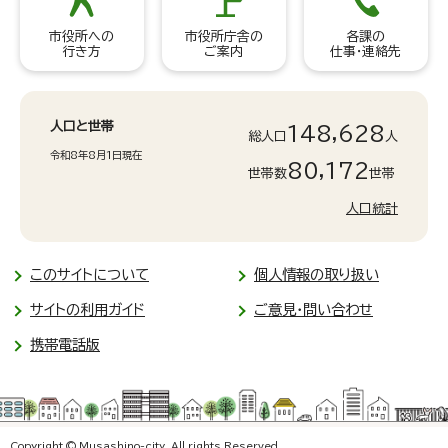
市役所への
市役所庁舎の
各課の
行き方
ご案内
仕事・連絡先
人口と世帯
148,628
総人口
人
令和8年8月1日現在
80,172
世帯数
世帯
人口統計
このサイトについて
個人情報の取り扱い
サイトの利用ガイド
ご意見・問い合わせ
携帯電話版
Copyright © Musashino-city. All rights Reserved.