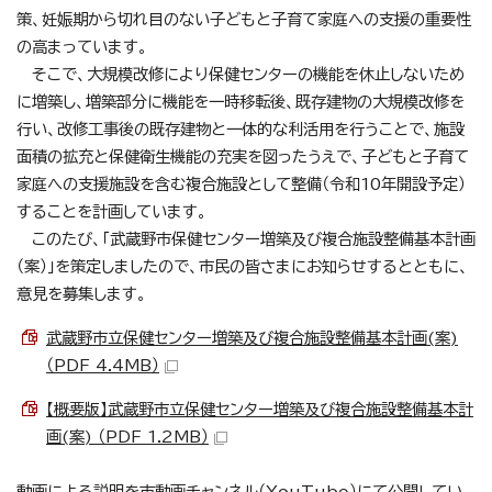
策、妊娠期から切れ目のない子どもと子育て家庭への支援の重要性
の高まっています。
そこで、大規模改修により保健センターの機能を休止しないため
に増築し、増築部分に機能を一時移転後、既存建物の大規模改修を
行い、改修工事後の既存建物と一体的な利活用を行うことで、施設
面積の拡充と保健衛生機能の充実を図ったうえで、子どもと子育て
家庭への支援施設を含む複合施設として整備（令和10年開設予定）
することを計画しています。
このたび、「武蔵野市保健センター増築及び複合施設整備基本計画
（案）」を策定しましたので、市民の皆さまにお知らせするとともに、
意見を募集します。
武蔵野市立保健センター増築及び複合施設整備基本計画(案)
（PDF 4.4MB）
【概要版】武蔵野市立保健センター増築及び複合施設整備基本計
画(案) （PDF 1.2MB）
動画による説明を市動画チャンネル（YouTube）にて公開してい